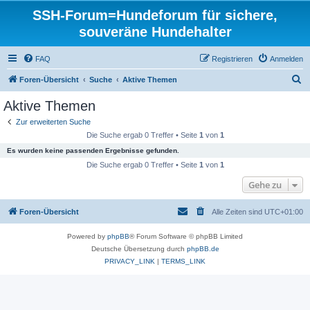
SSH-Forum=Hundeforum für sichere,
souveräne Hundehalter
FAQ
Registrieren
Anmelden
S
Foren-Übersicht
Suche
Aktive Themen
u
Aktive Themen
c
Zur erweiterten Suche
h
Die Suche ergab 0 Treffer • Seite
1
von
1
e
Es wurden keine passenden Ergebnisse gefunden.
Die Suche ergab 0 Treffer • Seite
1
von
1
Gehe zu
Foren-Übersicht
Alle Zeiten sind
UTC+01:00
Powered by
phpBB
® Forum Software © phpBB Limited
Deutsche Übersetzung durch
phpBB.de
PRIVACY_LINK
|
TERMS_LINK