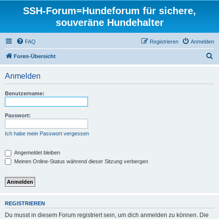
SSH-Forum=Hundeforum für sichere,
souveräne Hundehalter
FAQ
Registrieren
Anmelden
S
Foren-Übersicht
u
Anmelden
c
h
Benutzername:
e
Passwort:
Ich habe mein Passwort vergessen
Angemeldet bleiben
Meinen Online-Status während dieser Sitzung verbergen
REGISTRIEREN
Du musst in diesem Forum registriert sein, um dich anmelden zu können. Die