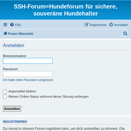
SSH-Forum=Hundeforum für sichere,
souveräne Hundehalter
FAQ
Registrieren
Anmelden
S
Foren-Übersicht
u
Anmelden
c
h
Benutzername:
e
Passwort:
Ich habe mein Passwort vergessen
Angemeldet bleiben
Meinen Online-Status während dieser Sitzung verbergen
REGISTRIEREN
Du musst in diesem Forum registriert sein, um dich anmelden zu können. Die