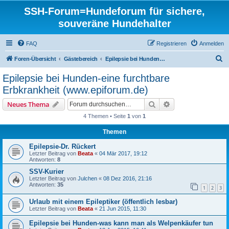
SSH-Forum=Hundeforum für sichere,
souveräne Hundehalter
FAQ
Registrieren
Anmelden
S
Foren-Übersicht
Gästebereich
Epilepsie bei Hunden-eine furchtbare Erbkrankheit (www.epiforum.de)
u
Epilepsie bei Hunden-eine furchtbare
c
Erbkrankheit (www.epiforum.de)
h
Suche
Erweiterte Suche
Neues Thema
e
4 Themen • Seite
1
von
1
Themen
Epilepsie-Dr. Rückert
Letzter Beitrag von
Beata
«
04 Mär 2017, 19:12
Antworten:
8
SSV-Kurier
Letzter Beitrag von
Julchen
«
08 Dez 2016, 21:16
Antworten:
35
1
2
3
Urlaub mit einem Epileptiker (öffentlich lesbar)
Letzter Beitrag von
Beata
«
21 Jun 2015, 11:30
Epilepsie bei Hunden-was kann man als Welpenkäufer tun