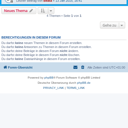
Letzter Beitrag von
Beata
«
13 Jan 2015, 16:41
Neues Thema
4 Themen • Seite
1
von
1
Gehe zu
BERECHTIGUNGEN IN DIESEM FORUM
Du darfst
keine
neuen Themen in diesem Forum erstellen.
Du darfst
keine
Antworten zu Themen in diesem Forum erstellen.
Du darfst deine Beiträge in diesem Forum
nicht
ändern.
Du darfst deine Beiträge in diesem Forum
nicht
löschen.
Du darfst
keine
Dateianhänge in diesem Forum erstellen.
Foren-Übersicht
Alle Zeiten sind
UTC+01:00
Powered by
phpBB
® Forum Software © phpBB Limited
Deutsche Übersetzung durch
phpBB.de
PRIVACY_LINK
|
TERMS_LINK