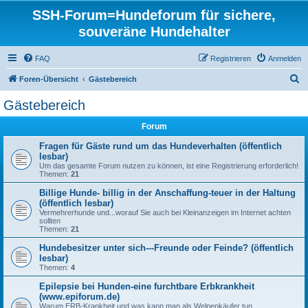
SSH-Forum=Hundeforum für sichere,
souveräne Hundehalter
FAQ
Registrieren
Anmelden
S
Foren-Übersicht
Gästebereich
u
Gästebereich
c
Forum
h
e
Fragen für Gäste rund um das Hundeverhalten (öffentlich
lesbar)
Um das gesamte Forum nutzen zu können, ist eine Registrierung erforderlich!
Themen:
21
Billige Hunde- billig in der Anschaffung-teuer in der Haltung
(öffentlich lesbar)
Vermehrerhunde und...worauf Sie auch bei Kleinanzeigen im Internet achten
sollten
Themen:
21
Hundebesitzer unter sich---Freunde oder Feinde? (öffentlich
lesbar)
Themen:
4
Epilepsie bei Hunden-eine furchtbare Erbkrankheit
(www.epiforum.de)
Warum ERB-Krankheit und was kann man als Welpenkäufer tun